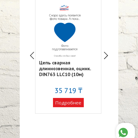
я
Цепь сварная
Цепь сварная
ая, оцинк.
длиннозвенная, оцинк.
длиннозвенна
2 (10м)
DIN763 LLC10 (10м)
DIN763 LCC3 
719 ₸
35 719 ₸
21 9
обнее
Подробнее
Подро