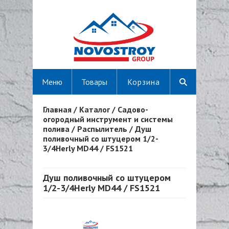
Меню
Товары
Корзина
Главная
/
Каталог
/
Садово-
Вы здесь
огородный инструмент и системы
полива
/
Распылитель
/
Душ
поливочный со штуцером 1/2-
3/4Herly MD44 / FS1521
Душ поливочный со штуцером
1/2-3/4Herly MD44 / FS1521