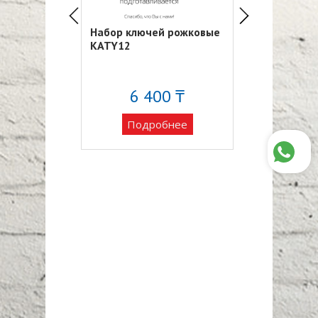
ей накидных
Набор ключей рожковые
Ключ накидн
KATY12
двухсторонн
1819 AAY1819
34 ₸
6 400 ₸
Подро
обнее
Подробнее