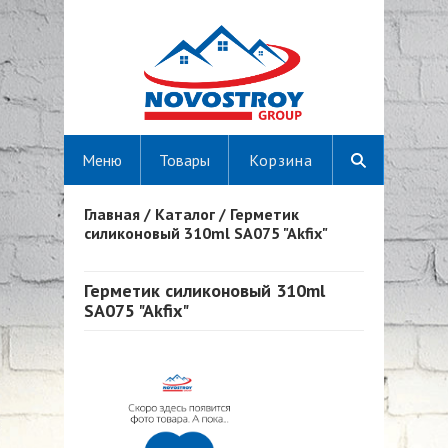
Меню
Товары
Корзина
Главная
/
Каталог
/
Герметик
Вы здесь
силиконовый 310ml SA075 "Akfix"
Герметик силиконовый 310ml
SA075 "Akfix"