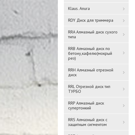
Klaus. Anura
RDY Диск для триммера
RRA Алмазный диск сухого
типа
RRB Алмазный диск по
Хром FADO Удлинитель
Хром FADO Удлинитель
бетону,кафелю(мокрый
1/2" 20мм
1/2" 40мм
рез)
RRH Алмазный отрезной
979 ₸
1 771 ₸
диск
RRL Отрезной диск тип
Подробнее
Подробнее
ТУРБО
RRP Алмазный диск
супертонкий
RRS Алмазный диск с
защитным сигментом