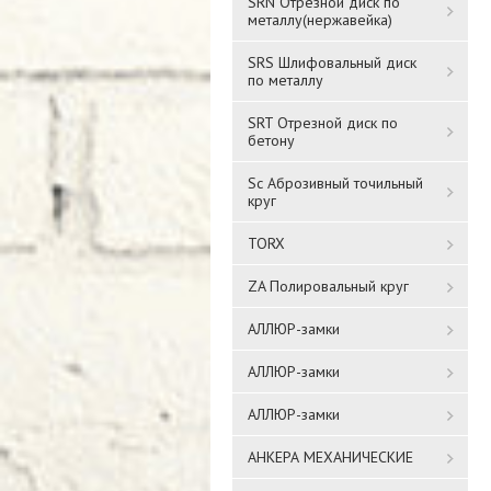
SRN Отрезной диск по
металлу(нержавейка)
SRS Шлифовальный диск
по металлу
SRT Отрезной диск по
бетону
Sc Аброзивный точильный
круг
TORX
ZA Полировальный круг
АЛЛЮР-замки
АЛЛЮР-замки
АЛЛЮР-замки
АНКЕРА МЕХАНИЧЕСКИЕ