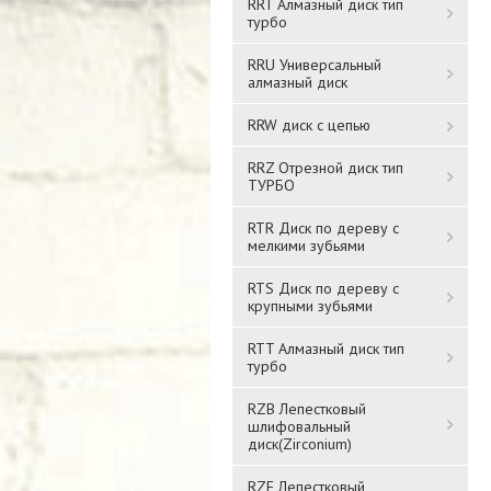
RRT Алмазный диск тип
турбо
RRU Универсальный
алмазный диск
RRW диск с цепью
RRZ Отрезной диск тип
ТУРБО
RTR Диск по дереву с
мелкими зубьями
RTS Диск по дереву с
крупными зубьями
RTT Алмазный диск тип
турбо
RZB Лепестковый
шлифовальный
диск(Zirconium)
RZF Лепестковый