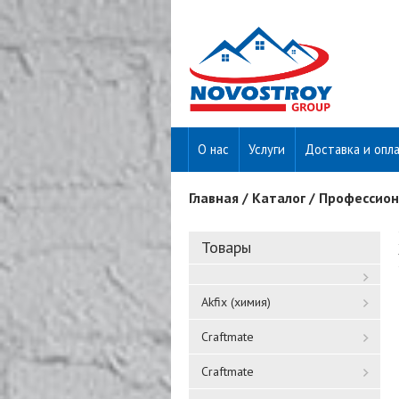
О нас
Услуги
Доставка и опл
Главная
/
Каталог
/
Профессион
Вы здесь
Товары
Akfix (химия)
Craftmate
Craftmate