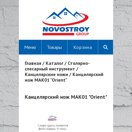
Меню
Товары
Корзина
Главная
/
Каталог
/
Столярно-
Вы здесь
слесарный инструмент
/
Канцелярские ножи
/
Канцелярский
нож MAK01 "Orient"
Канцелярский нож MAK01 "Orient"