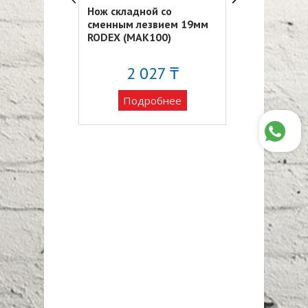
ий нож
Нож складной со
Канцелярски
nt"
сменным лезвием 19мм
MAK119S "Ori
RODEX (MAK100)
62 ₸
2 027 ₸
41
обнее
Подробнее
Подро