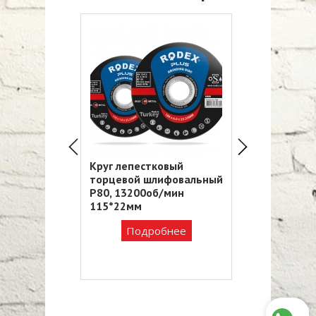
Круг лепестковый
Круг лепестковый
торцевой шлифовальный
торцевой шлифовальный
Р80, 13200об/мин
Р25, 8500об/мин
115*22мм
150*22мм
Подробнее
Подробнее