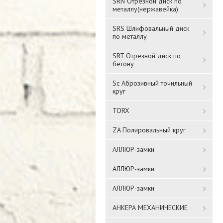
SRN Отрезной диск по
металлу(нержавейка)
SRS Шлифовальный диск
по металлу
SRT Отрезной диск по
бетону
Sc Аброзивный точильный
круг
TORX
ZA Полировальный круг
АЛЛЮР-замки
АЛЛЮР-замки
АЛЛЮР-замки
АНКЕРА МЕХАНИЧЕСКИЕ