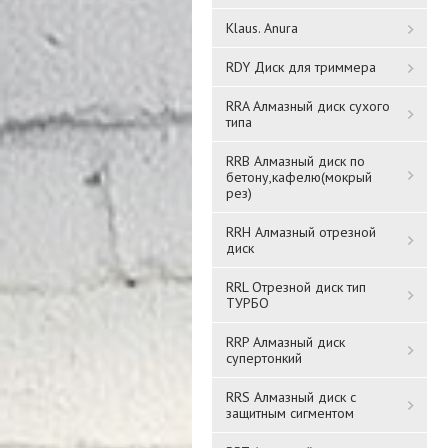
Klaus. Anura
RDY Диск для триммера
RRA Алмазный диск сухого
типа
Малярная лента 48mm
Малярная лента 36mm
RRB Алмазный диск по
BNM4825
бетону,кафелю(мокрый
BNM3625
рез)
RRH Алмазный отрезной
488 ₸
414,4 ₸
диск
RRL Отрезной диск тип
Подробнее
Подробнее
ТУРБО
RRP Алмазный диск
супертонкий
RRS Алмазный диск с
защитным сигментом