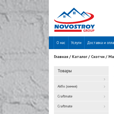
О нас
Услуги
Доставка и опл
Главная
/
Каталог
/
Скотчи
/
Ма
Вы здесь
Товары
Akfix (химия)
Craftmate
Craftmate