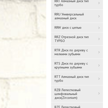
RRT Алмазный диск тип
турбо
RRU Универсальный
алмазный диск
RRW диск с цепью
RRZ Отрезной диск тип
ТУРБО
RTR Диск по дереву с
мелкими зубьями
RTS Диск по дереву с
крупными зубьями
RTT Алмазный диск тип
турбо
RZB Лепестковый
шлифовальный
диск(Zirconium)
RZF Лепестковый