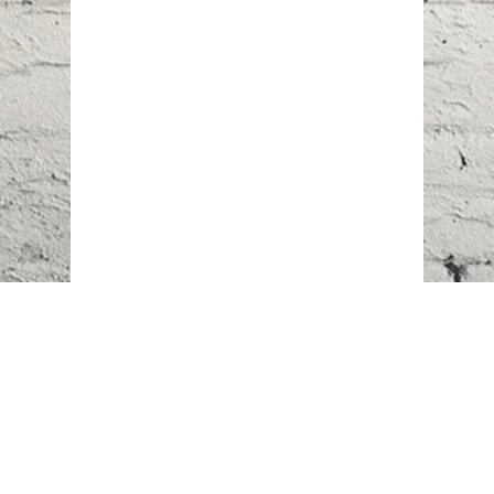
Наш адрес:
г. Караганда,
ул. Казахстанская, 20
Телефоны:
+7 (777)
616-23-74