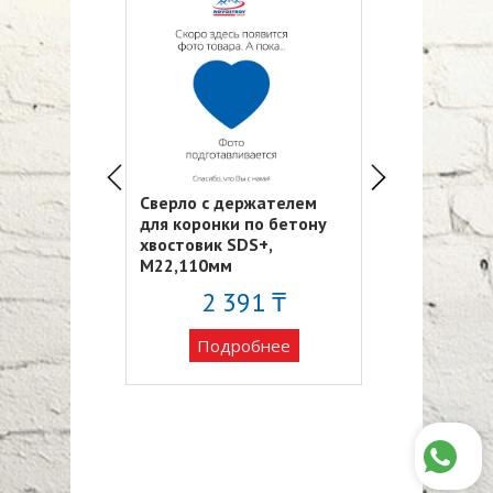
ржателем
Сверло с держателем
Сверло с де
 по бетону
для коронки по бетону
для коронки 
DS+,
хвостовик SDS+,
хвостовик SD
М22,110мм
М22,110мм
91 ₸
2 391 ₸
2 39
обнее
Подробнее
Подро