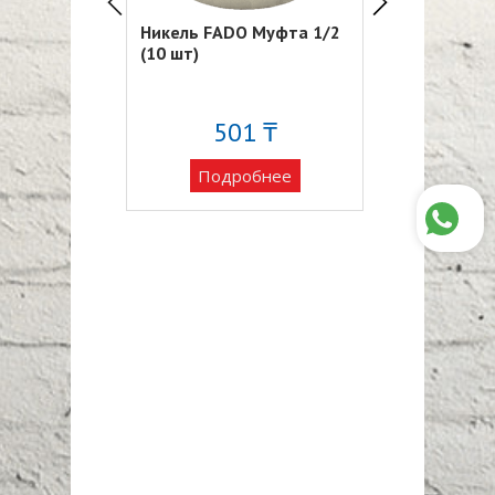
O Муфта
Никель FADO Муфта 1/2
Никель FADO
я 1/2*1
(10 шт)
(10шт)
7 ₸
501 ₸
70
обнее
Подробнее
Подро