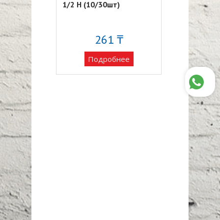
1/2 Н (10/30шт)
3/4 В (10/30)
3 ₸
261 ₸
42
обнее
Подробнее
Подро