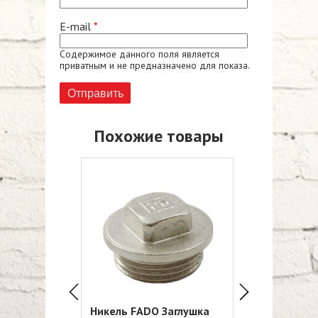
E-mail
*
Содержимое данного поля является
приватным и не предназначено для показа.
Похожие товары
 Заглушка
Никель FADO Заглушка
Никель FADO 