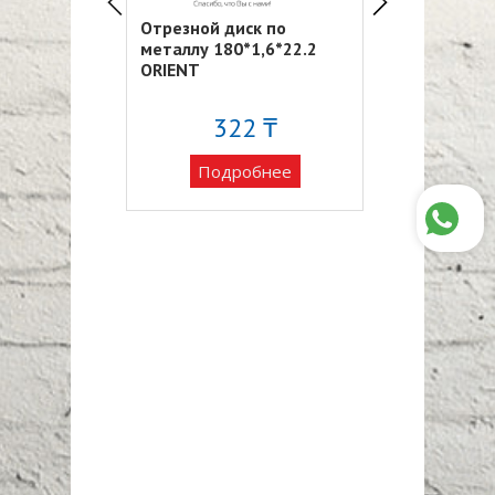
ск по
Отрезной диск по
Отрезной дис
*1,6*22.2
металлу 180*1,6*22.2
металлу 230*
ORIENT
SRM25230 RO
,2 ₸
322 ₸
76
обнее
Подробнее
Подро