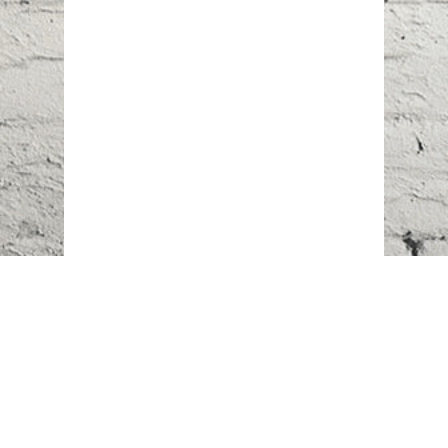
Наш адрес:
г. Караганда,
ул. Казахстанская, 20
Телефоны:
+7 (777)
616-23-74