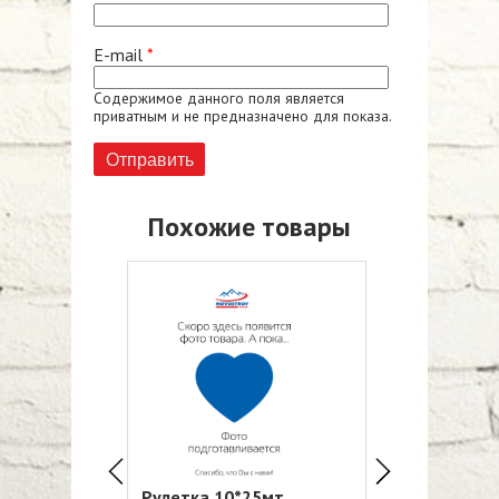
E-mail
*
Содержимое данного поля является
приватным и не предназначено для показа.
Похожие товары
9мт
Рулетка 10*25мт
Рулетка 10*