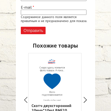
E-mail
*
Содержимое данного поля является
приватным и не предназначено для показа.
Похожие товары
торонний
Скотч двухсторонний
Скотч двухс
 BNF10
20mm*10mt BNF20
30mm*10mt 