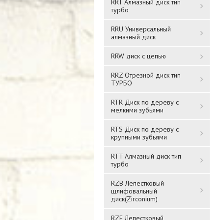
RRT Алмазный диск тип
турбо
RRU Универсальный
алмазный диск
RRW диск с цепью
RRZ Отрезной диск тип
ТУРБО
RTR Диск по дереву с
мелкими зубьями
RTS Диск по дереву с
крупными зубьями
RTT Алмазный диск тип
турбо
RZB Лепестковый
шлифовальный
диск(Zirconium)
RZF Лепестковый