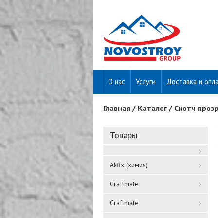
О нас
Услуги
Доставка и опл
Главная
/
Каталог
/
Скотч проз
Вы здесь
Товары
Akfix (химия)
Craftmate
Craftmate