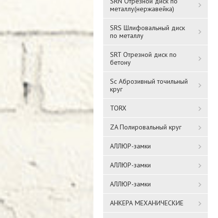
SRN Отрезной диск по
металлу(нержавейка)
SRS Шлифовальный диск
по металлу
SRT Отрезной диск по
бетону
Sc Аброзивный точильный
круг
TORX
ZA Полировальный круг
АЛЛЮР-замки
АЛЛЮР-замки
АЛЛЮР-замки
АНКЕРА МЕХАНИЧЕСКИЕ