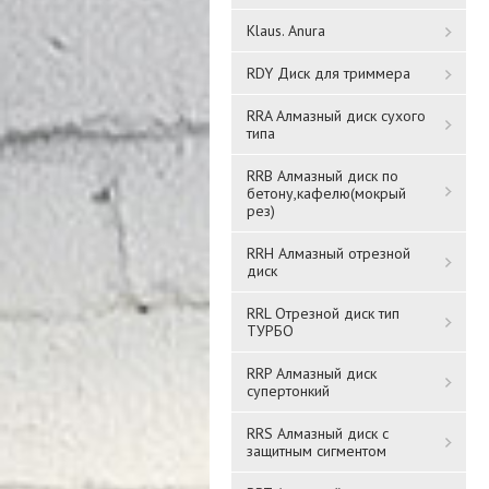
Klaus. Anura
RDY Диск для триммера
RRA Алмазный диск сухого
Скотч прозрачный
Скотч прозрачный
типа
45MM*500m. BNL45500
45MM*40m. BNL45140
RRB Алмазный диск по
бетону,кафелю(мокрый
рез)
Подробнее
Подробнее
RRH Алмазный отрезной
диск
RRL Отрезной диск тип
ТУРБО
RRP Алмазный диск
супертонкий
RRS Алмазный диск с
защитным сигментом