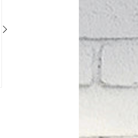
Скотч прозрачный
45MM*500m. BNL45500
Подробнее