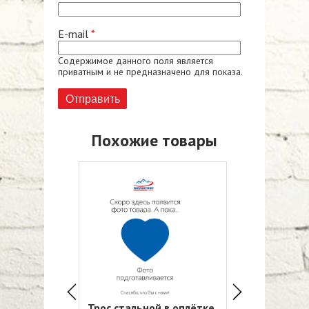
E-mail
*
Содержимое данного поля является
приватным и не предназначено для показа.
Похожие товары
ой в оплётке
Трос стальной в оплётке
Трос стально