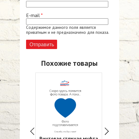
E-mail
*
Содержимое данного поля является
приватным и не предназначено для показа.
Похожие товары
тяжная муфта
Винтовая стяжная муфта
Винтовая ст