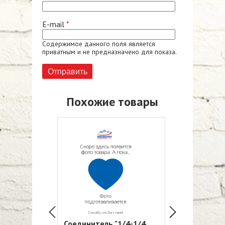
E-mail
*
Содержимое данного поля является
приватным и не предназначено для показа.
Похожие товары
ий большой
Соединитель "1/4-1/4
Пластиковая