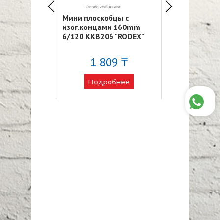
180мм 6/60
Мини плоскобцы с
Бокорезы(дв
N606
изог.концами 160mm
рукоятки) 6*
6/120 KKB206 "RODEX"
38 ₸
1 809 ₸
2 66
обнее
Подробнее
Подро