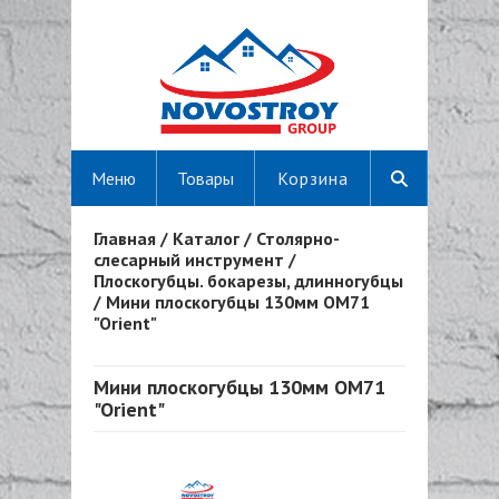
Меню
Товары
Корзина
Главная
/
Каталог
/
Столярно-
Вы здесь
слесарный инструмент
/
Плоскогубцы. бокарезы, длинногубцы
/
Мини плоскогубцы 130мм OM71
"Orient"
Мини плоскогубцы 130мм OM71
"Orient"