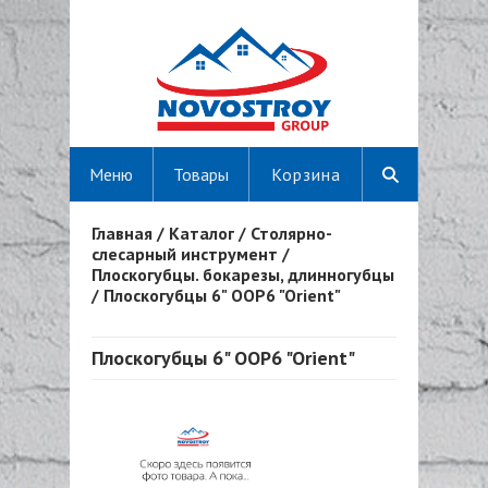
Меню
Товары
Корзина
Главная
/
Каталог
/
Столярно-
Вы здесь
слесарный инструмент
/
Плоскогубцы. бокарезы, длинногубцы
/
Плоскогубцы 6" OOP6 "Orient"
Плоскогубцы 6" OOP6 "Orient"