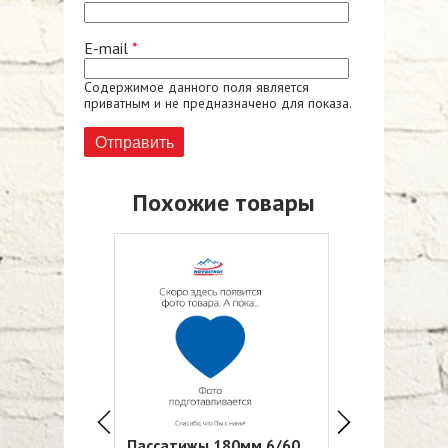
E-mail
*
Содержимое данного поля является
приватным и не предназначено для показа.
Похожие товары
180мм 6/60
Пассатижы 180мм 6/60
Мини плоскоб