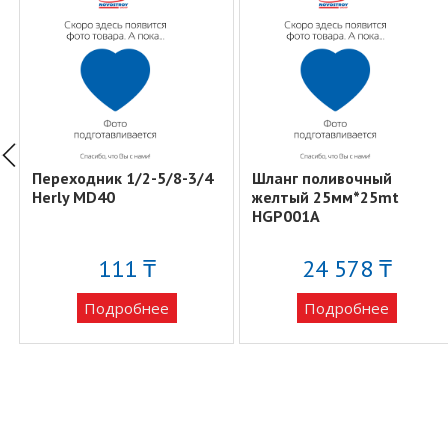
Переходник 1/2-5/8-3/4
Шланг поливочный
Herly MD40
желтый 25мм*25mt
HGP001A
111 ₸
24 578 ₸
Подробнее
Подробнее