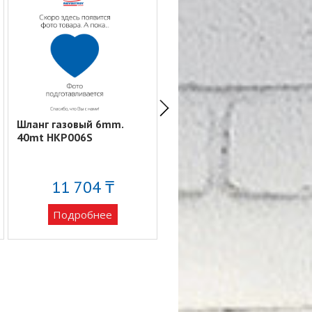
Шланг газовый 6mm.
Шланг газовый 9mm.
40mt HKP006S
40mt HKP010S
11 704 ₸
41 316 ₸
Подробнее
Подробнее