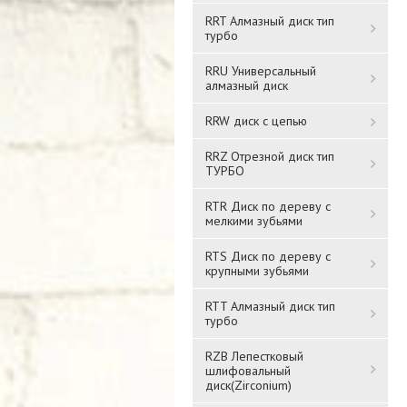
RRT Алмазный диск тип
турбо
RRU Универсальный
алмазный диск
RRW диск с цепью
RRZ Отрезной диск тип
ТУРБО
RTR Диск по дереву с
мелкими зубьями
RTS Диск по дереву с
крупными зубьями
RTT Алмазный диск тип
турбо
RZB Лепестковый
шлифовальный
диск(Zirconium)