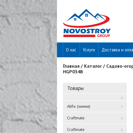
О нас
Услуги
Доставка и опл
Главная
/
Каталог
/
Садово-ого
Вы здесь
HGP034B
Товары
Akfix (химия)
Craftmate
Craftmate