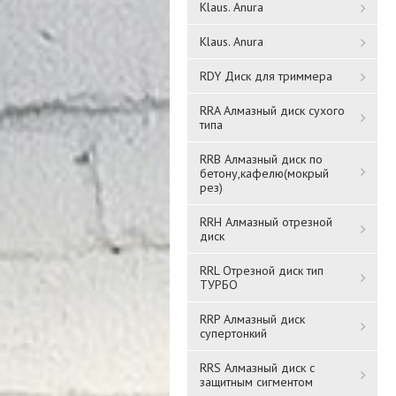
Klaus. Anura
Klaus. Anura
RDY Диск для триммера
RRA Алмазный диск сухого
типа
Шланг поливочный
Насадка для шланга
RRB Алмазный диск по
3/4*50mt HSN034B
бетону,кафелю(мокрый
HL174
рез)
RRH Алмазный отрезной
923 ₸
609 ₸
диск
RRL Отрезной диск тип
Подробнее
Подробнее
ТУРБО
RRP Алмазный диск
супертонкий
RRS Алмазный диск с
защитным сигментом