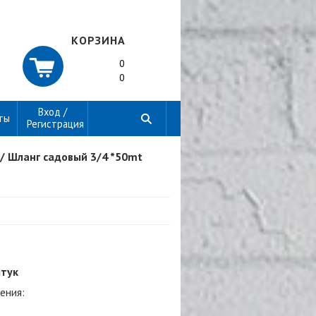
КОРЗИНА
0
0
Вход /
ты
Регистрация
/
Шланг садовый 3/4 *50mt
штук
ения: