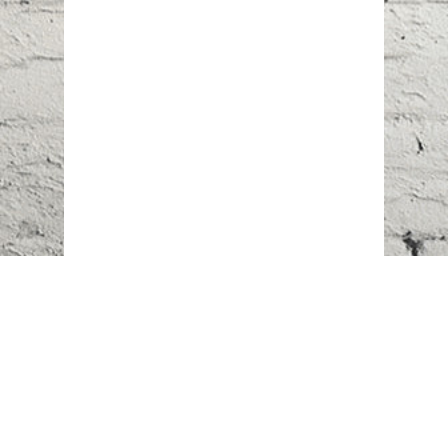
Наш адрес:
г. Караганда,
ул. Казахстанская, 20
Телефоны:
+7 (777)
616-23-74