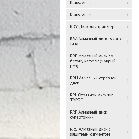
Klaus. Anura
Klaus. Anura
RDY Диск для триммера
RRA Алмазный диск сухого
типа
Вентилятор накладной
RRB Алмазный диск по
Вентилятор осевой
бетону,кафелю(мокрый
STANDARD сетка D 100
канальный приточно-
рез)
ERA
.
вытяжной D 125 PROFIT 5
RRH Алмазный отрезной
10 802,4 ₸
6 430 ₸
диск
RRL Отрезной диск тип
Подробнее
Подробнее
ТУРБО
RRP Алмазный диск
супертонкий
RRS Алмазный диск с
защитным сигментом