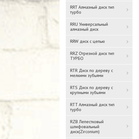
RRT Алмазный диск тип
турбо
RRU Универсальный
алмазный диск
RRW диск с цепью
RRZ Отрезной диск тип
ТУРБО
RTR Диск по дереву с
мелкими зубьями
RTS Диск по дереву с
крупными зубьями
RTT Алмазный диск тип
турбо
RZB Лепестковый
шлифовальный
диск(Zirconium)