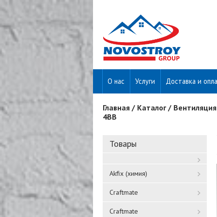
О нас
Услуги
Доставка и опл
Главная
/
Каталог
/
Вентиляция
Вы здесь
4BB
Товары
Akfix (химия)
Craftmate
Craftmate