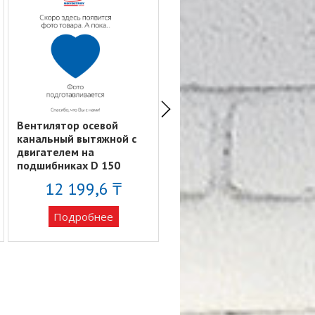
Вентилятор осевой
Вентилятор осевой
канальный вытяжной c
вытяжной с
двигателем на
антимоскитной сеткой
подшибниках D 150
D150 ERA 6S
PROFIT 150BB
12 199,6 ₸
14 157 ₸
Подробнее
Подробнее