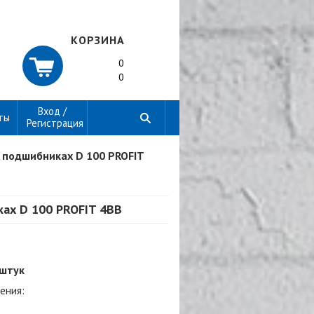
КОРЗИНА
0
0
Вход /
ты
Регистрация
 подшибниках D 100 PROFIT
ах D 100 PROFIT 4BB
 штук
ения: