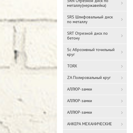
SRN Отрезной диск по
металлу(нержавейка)
SRS Шлифовальный диск
по металлу
SRT Отрезной диск по
бетону
Sc Аброзивный точильный
круг
TORX
ZA Полировальный круг
АЛЛЮР-замки
АЛЛЮР-замки
АЛЛЮР-замки
АНКЕРА МЕХАНИЧЕСКИЕ