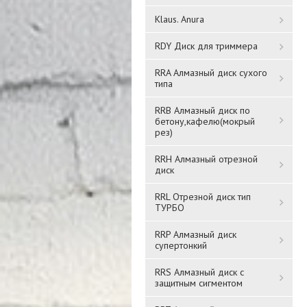
Klaus. Anura
RDY Диск для триммера
RRA Алмазный диск сухого
Воздуховод
Соединитель с обратным
типа
прямоугольный 55х110,
клапаном пластик,
L=2м, ПВХ 511ВП2
60х120 612СКПО
RRB Алмазный диск по
бетону,кафелю(мокрый
3 670 ₸
рез)
893 ₸
RRH Алмазный отрезной
Подробнее
Подробнее
диск
RRL Отрезной диск тип
ТУРБО
RRP Алмазный диск
супертонкий
RRS Алмазный диск с
защитным сигментом