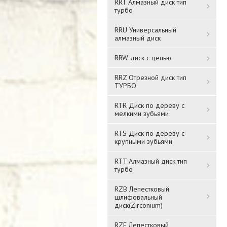
RRT Алмазный диск тип
турбо
RRU Универсальный
алмазный диск
RRW диск с цепью
RRZ Отрезной диск тип
ТУРБО
RTR Диск по дереву с
мелкими зубьями
RTS Диск по дереву с
крупными зубьями
RTT Алмазный диск тип
турбо
RZB Лепестковый
шлифовальный
диск(Zirconium)
RZF Лепестковый