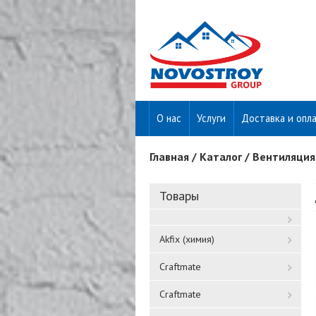
О нас
Услуги
Доставка и опл
Главная
/
Каталог
/
Вентиляция
Вы здесь
Товары
Akfix (химия)
Craftmate
Craftmate