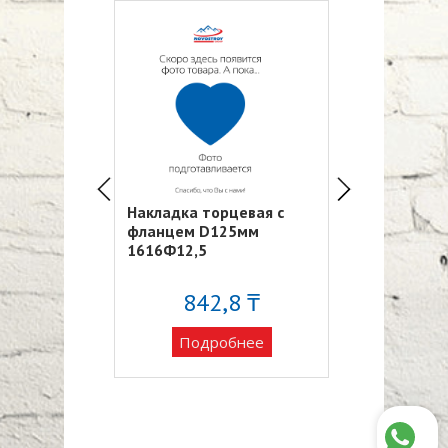
Накладка торцевая с
Фланец плас
ый 55х110,
фланцем D125мм
20Ф
11ВП2
1616Ф12,5
70 ₸
842,8 ₸
1 26
обнее
Подробнее
Подро