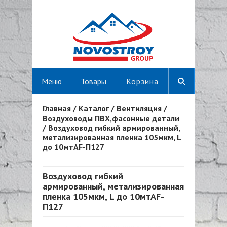
Меню
Товары
Корзина
Главная
/
Каталог
/
Вентиляция
/
Вы здесь
Воздуховоды ПВХ,фасонные детали
/
Воздуховод гибкий армированный,
метализированная пленка 105мкм, L
до 10мтAF-П127
Воздуховод гибкий
армированный, метализированная
пленка 105мкм, L до 10мтAF-
П127